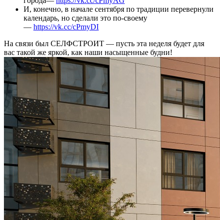
города—
https://vk.cc/cPmyAG
И, конечно, в начале сентября по традиции перевернули
календарь, но сделали это по-своему
—
https://vk.cc/cPmyDI
На связи был СЕЛФСТРОИТ — пусть эта неделя будет для
вас такой же яркой, как наши насыщенные будни!