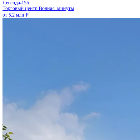
Легенда-155
​Торговый центр Волна
4 минуты
от 5,2 млн ₽