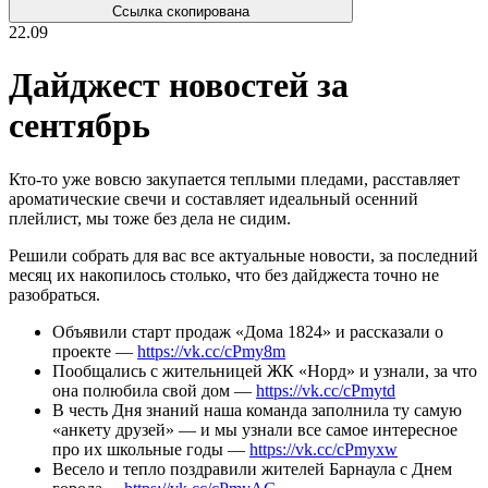
Ссылка скопирована
22.09
Дайджест новостей за
сентябрь
Кто-то уже вовсю закупается теплыми пледами, расставляет
ароматические свечи и составляет идеальный осенний
плейлист, мы тоже без дела не сидим.
Решили собрать для вас все актуальные новости, за последний
месяц их накопилось столько, что без дайджеста точно не
разобраться.
Объявили старт продаж «Дома 1824» и рассказали о
проекте —
https://vk.cc/cPmy8m
Пообщались с жительницей ЖК «Норд» и узнали, за что
она полюбила свой дом —
https://vk.cc/cPmytd
В честь Дня знаний наша команда заполнила ту самую
«анкету друзей» — и мы узнали все самое интересное
про их школьные годы —
https://vk.cc/cPmyxw
Весело и тепло поздравили жителей Барнаула с Днем