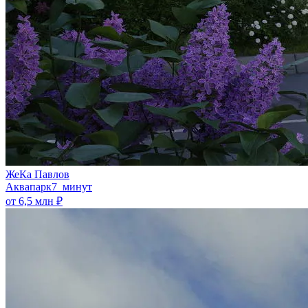
ЖеКа Павлов
Аквапарк
7 минут
от 6,5 млн ₽