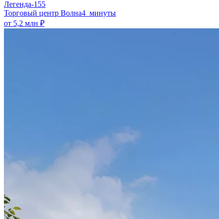
Легенда-155
​Торговый центр Волна
4 минуты
от 5,2 млн ₽