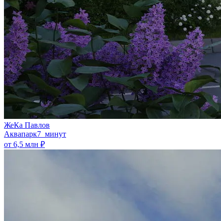
ЖеКа Павлов
Аквапарк
7 минут
от 6,5 млн ₽