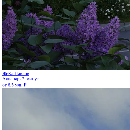
ЖеКа Павлов
Аквапарк
7 минут
от 6,5 млн ₽