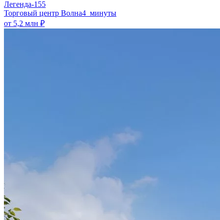
Легенда-155
​Торговый центр Волна
4 минуты
от 5,2 млн ₽