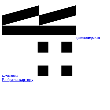
девелоперская
компания
Выбрать
квартиру