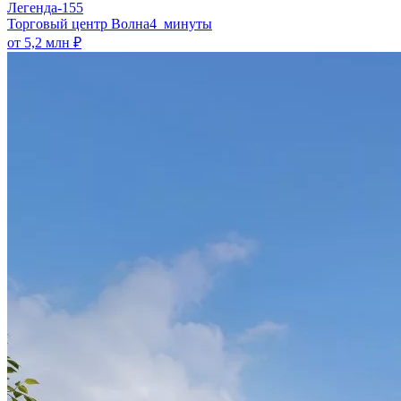
Легенда-155
​Торговый центр Волна
4 минуты
от 5,2 млн ₽