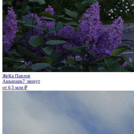
ЖеКа Павлов
Аквапарк
7 минут
от 6,5 млн ₽