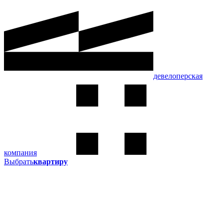
девелоперская
компания
Выбрать
квартиру