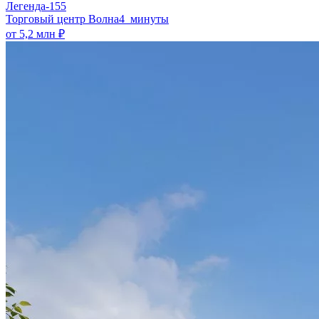
Легенда-155
​Торговый центр Волна
4 минуты
от 5,2 млн ₽