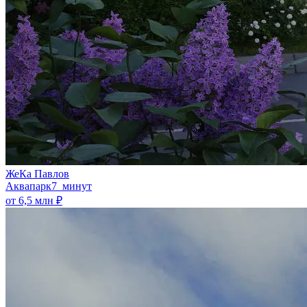
ЖеКа Павлов
Аквапарк
7 минут
от 6,5 млн ₽