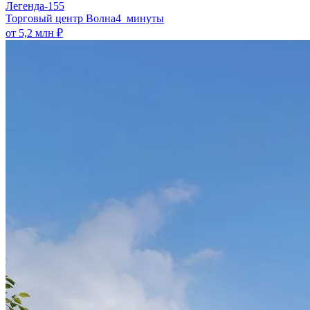
Легенда-155
​Торговый центр Волна
4 минуты
от 5,2 млн ₽