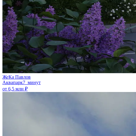
ЖеКа Павлов
Аквапарк
7 минут
от 6,5 млн ₽