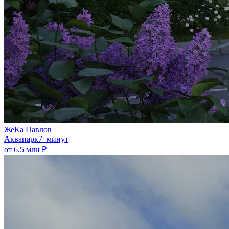
ЖеКа Павлов
Аквапарк
7 минут
от 6,5 млн ₽