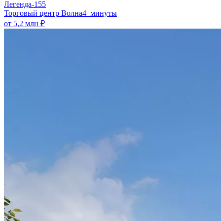
Легенда-155
​Торговый центр Волна
4 минуты
от 5,2 млн ₽