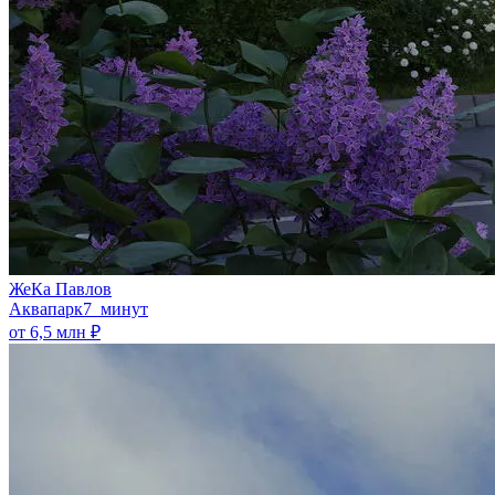
ЖеКа Павлов
Аквапарк
7 минут
от 6,5 млн ₽