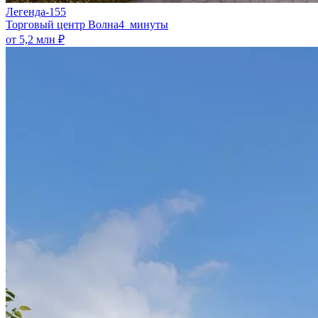
Легенда-155
​Торговый центр Волна
4 минуты
от 5,2 млн ₽