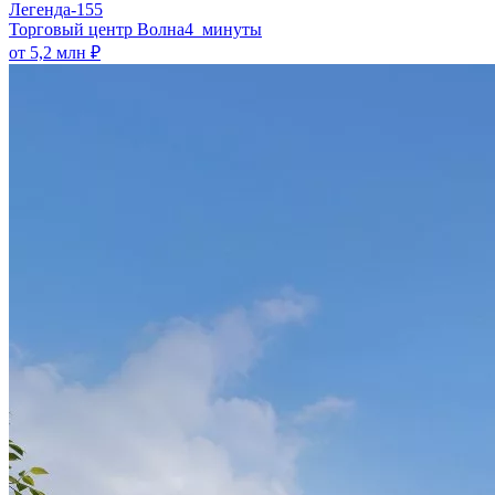
Легенда-155
​Торговый центр Волна
4 минуты
от 5,2 млн ₽