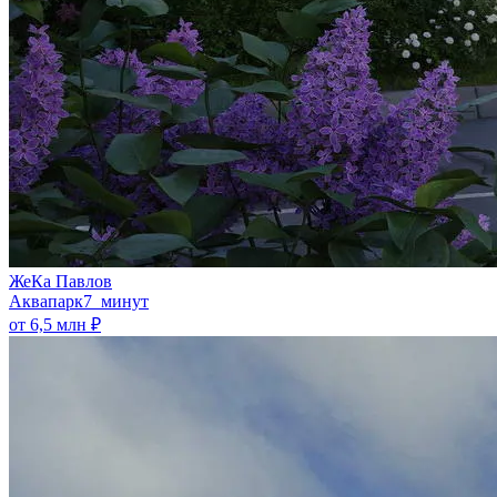
ЖеКа Павлов
Аквапарк
7 минут
от 6,5 млн ₽