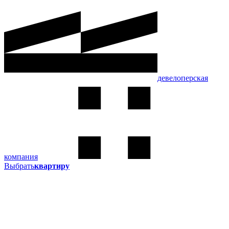
девелоперская
компания
Выбрать
квартиру