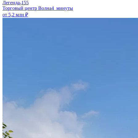
Легенда-155
​Торговый центр Волна
4 минуты
от 5,2 млн ₽