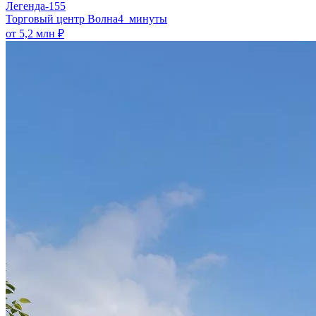
Легенда-155
​Торговый центр Волна
4 минуты
от 5,2 млн ₽