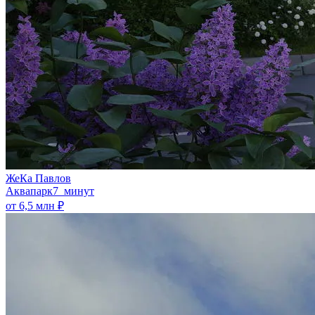
ЖеКа Павлов
Аквапарк
7 минут
от 6,5 млн ₽