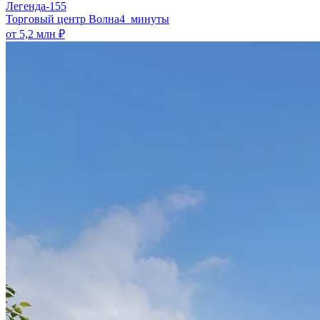
Легенда-155
​Торговый центр Волна
4 минуты
от 5,2 млн ₽