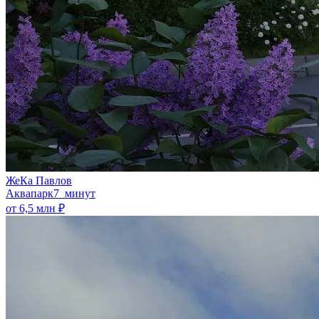
ЖеКа Павлов
Аквапарк
7 минут
от 6,5 млн ₽