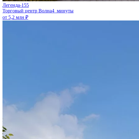
Легенда-155
​Торговый центр Волна
4 минуты
от 5,2 млн ₽