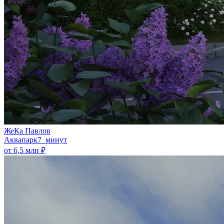
ЖеКа Павлов
Аквапарк
7 минут
от 6,5 млн ₽