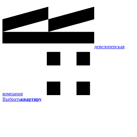
девелоперская
компания
Выбрать
квартиру