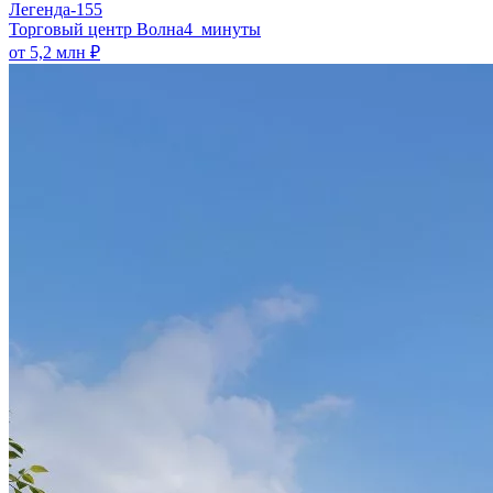
Легенда-155
​Торговый центр Волна
4 минуты
от 5,2 млн ₽