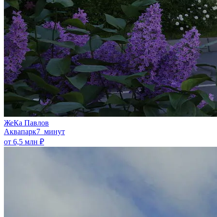
ЖеКа Павлов
Аквапарк
7 минут
от 6,5 млн ₽