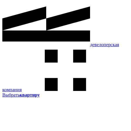
девелоперская
компания
Выбрать
квартиру