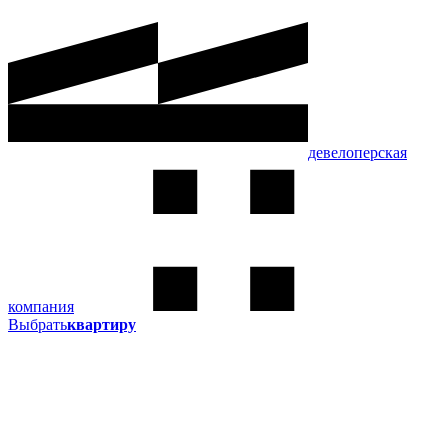
девелоперская
компания
Выбрать
квартиру