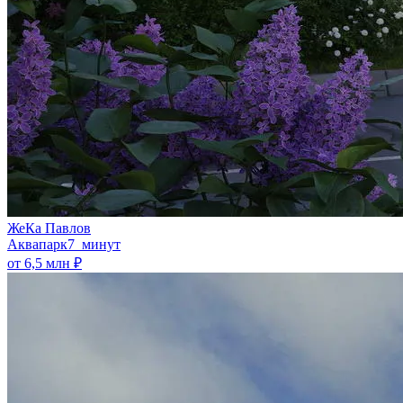
ЖеКа Павлов
Аквапарк
7 минут
от 6,5 млн ₽