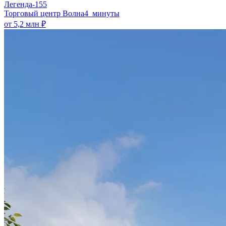
Легенда-155
​Торговый центр Волна
4 минуты
от 5,2 млн ₽