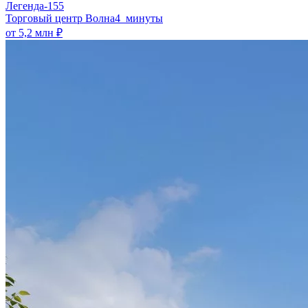
Легенда-155
​Торговый центр Волна
4 минуты
от 5,2 млн ₽