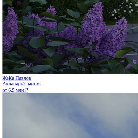
ЖеКа Павлов
Аквапарк
7 минут
от 6,5 млн ₽