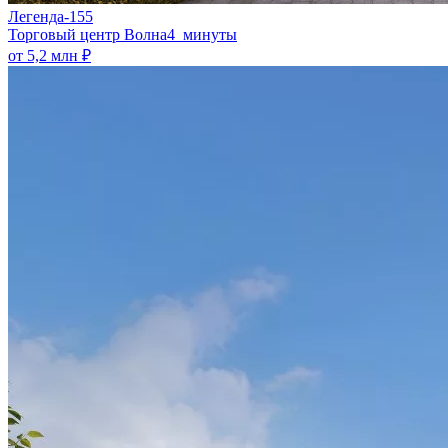
Легенда-155
​Торговый центр Волна
4 минуты
от 5,2 млн ₽