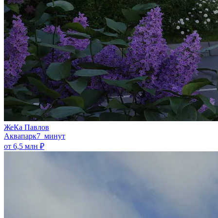
ЖеКа Павлов
Аквапарк
7 минут
от 6,5 млн ₽