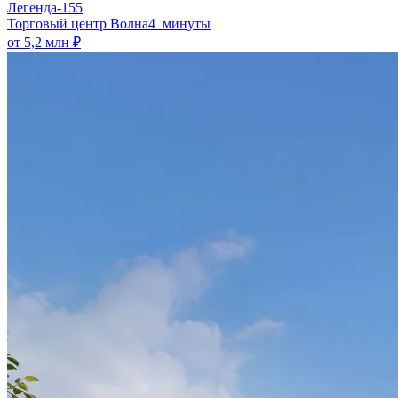
Легенда-155
​Торговый центр Волна
4 минуты
от 5,2 млн ₽