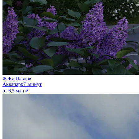
ЖеКа Павлов
Аквапарк
7 минут
от 6,5 млн ₽