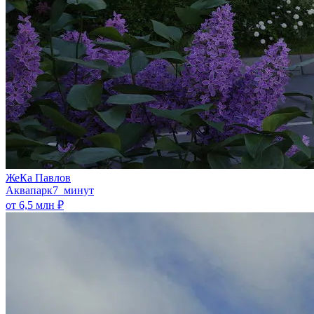
ЖеКа Павлов
Аквапарк
7 минут
от 6,5 млн ₽