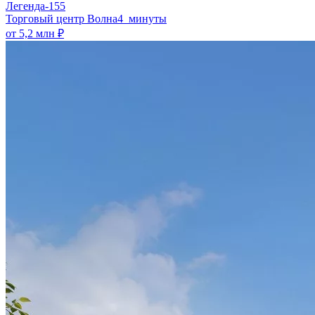
Легенда-155
​Торговый центр Волна
4 минуты
от 5,2 млн ₽