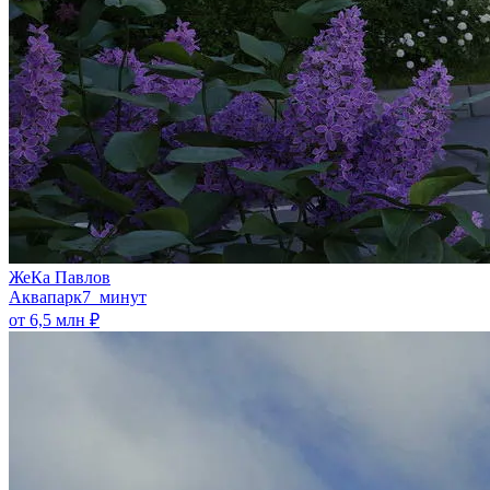
ЖеКа Павлов
Аквапарк
7 минут
от 6,5 млн ₽