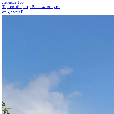
Легенда-155
​Торговый центр Волна
4 минуты
от 5,2 млн ₽