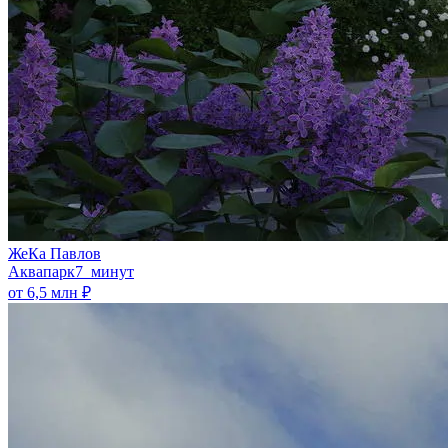
ЖеКа Павлов
Аквапарк
7 минут
от 6,5 млн ₽