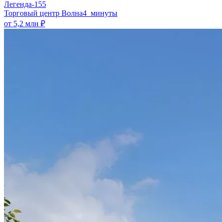
Легенда-155
​Торговый центр Волна
4 минуты
от 5,2 млн ₽