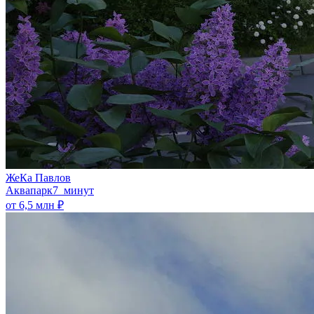
ЖеКа Павлов
Аквапарк
7 минут
от 6,5 млн ₽