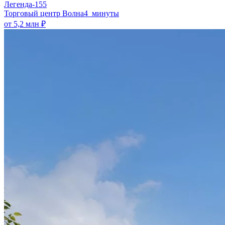
Легенда-155
​Торговый центр Волна
4 минуты
от 5,2 млн ₽