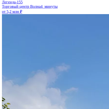
Легенда-155
​Торговый центр Волна
4 минуты
от 5,2 млн ₽