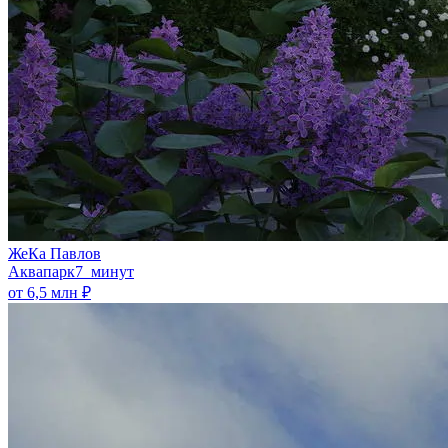
ЖеКа Павлов
Аквапарк
7 минут
от 6,5 млн ₽