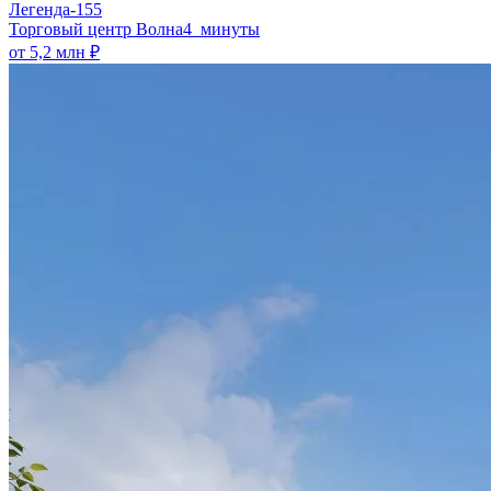
Легенда-155
​Торговый центр Волна
4 минуты
от 5,2 млн ₽