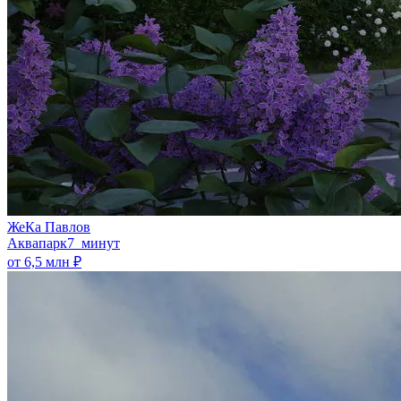
ЖеКа Павлов
Аквапарк
7 минут
от 6,5 млн ₽