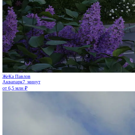
ЖеКа Павлов
Аквапарк
7 минут
от 6,5 млн ₽