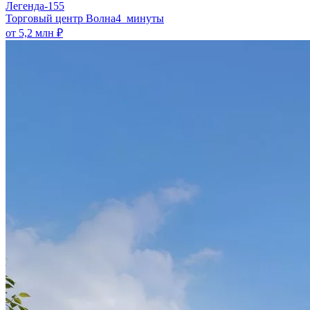
Легенда-155
​Торговый центр Волна
4 минуты
от 5,2 млн ₽