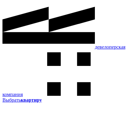
девелоперская
компания
Выбрать
квартиру