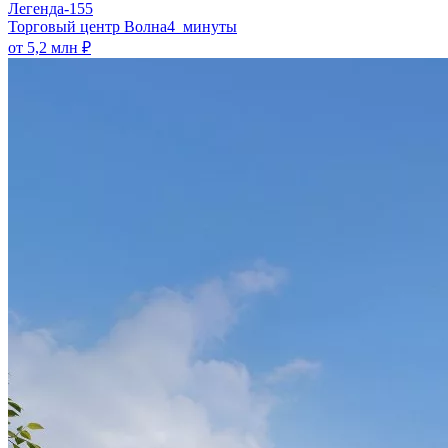
Легенда-155
​Торговый центр Волна
4 минуты
от 5,2 млн ₽