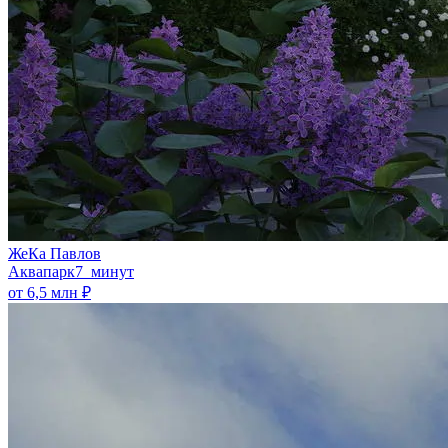
ЖеКа Павлов
Аквапарк
7 минут
от 6,5 млн ₽