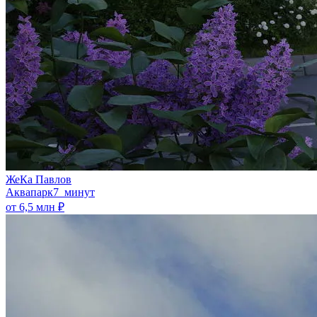
ЖеКа Павлов
Аквапарк
7 минут
от 6,5 млн ₽