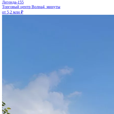
Легенда-155
​Торговый центр Волна
4 минуты
от 5,2 млн ₽