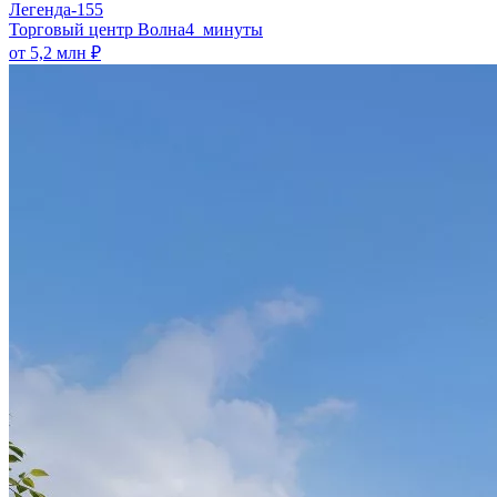
Легенда-155
​Торговый центр Волна
4 минуты
от 5,2 млн ₽