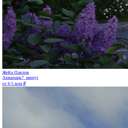
ЖеКа Павлов
Аквапарк
7 минут
от 6,5 млн ₽