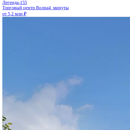
Легенда-155
​Торговый центр Волна
4 минуты
от 5,2 млн ₽