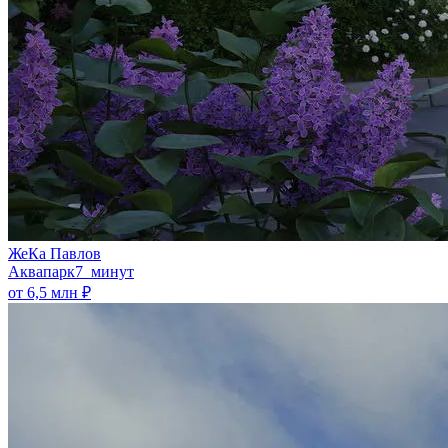
ЖеКа Павлов
Аквапарк
7 минут
от 6,5 млн ₽