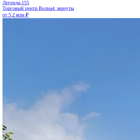
Легенда-155
​Торговый центр Волна
4 минуты
от 5,2 млн ₽