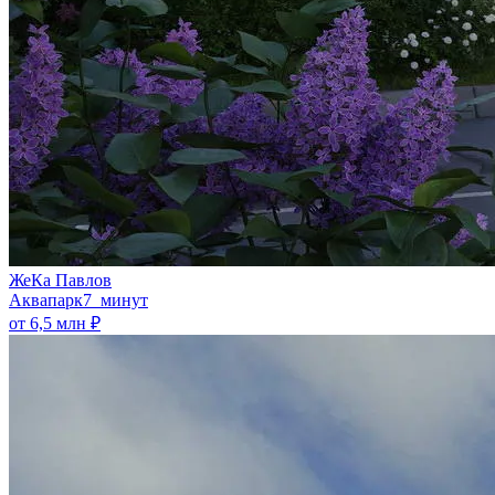
ЖеКа Павлов
Аквапарк
7 минут
от 6,5 млн ₽