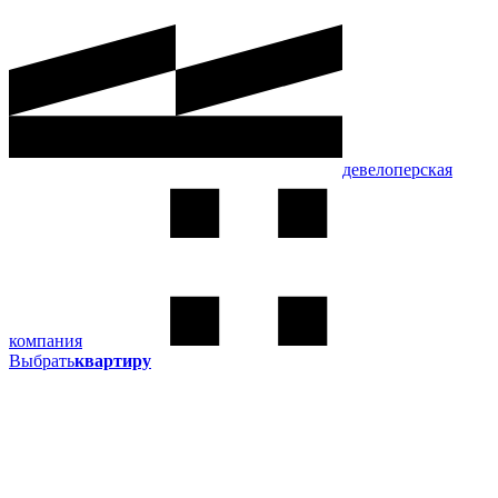
девелоперская
компания
Выбрать
квартиру