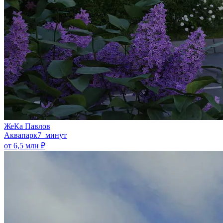
ЖеКа Павлов
Аквапарк
7 минут
от 6,5 млн ₽