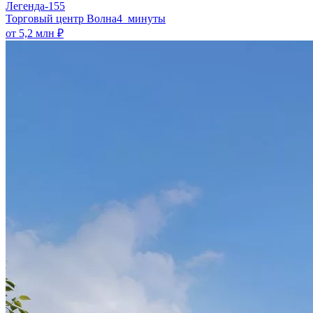
Легенда-155
​Торговый центр Волна
4 минуты
от 5,2 млн ₽