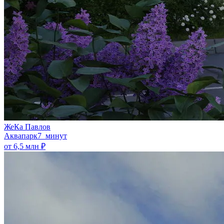
ЖеКа Павлов
Аквапарк
7 минут
от 6,5 млн ₽