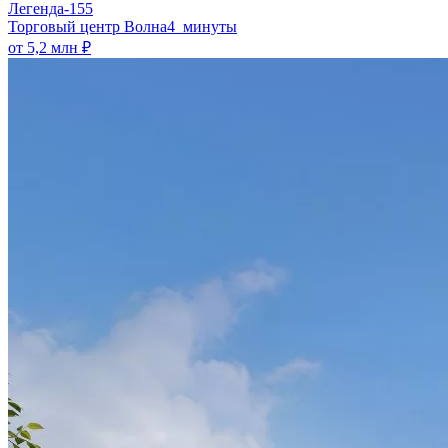
Легенда-155
​Торговый центр Волна
4 минуты
от 5,2 млн ₽