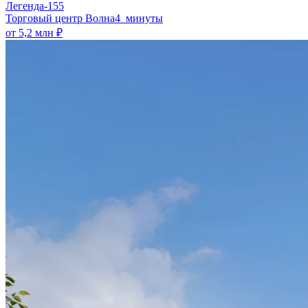
Легенда-155
​Торговый центр Волна
4 минуты
от 5,2 млн ₽