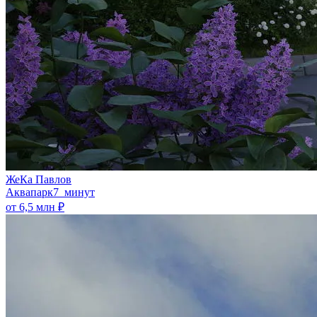
ЖеКа Павлов
Аквапарк
7 минут
от 6,5 млн ₽