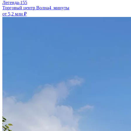
Легенда-155
​Торговый центр Волна
4 минуты
от 5,2 млн ₽