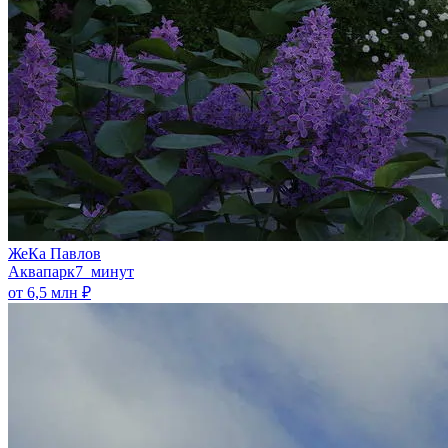
ЖеКа Павлов
Аквапарк
7 минут
от 6,5 млн ₽