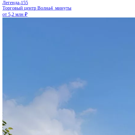
Легенда-155
​Торговый центр Волна
4 минуты
от 5,2 млн ₽