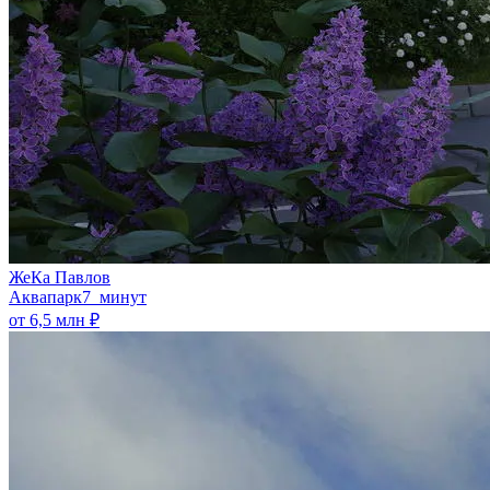
ЖеКа Павлов
Аквапарк
7 минут
от 6,5 млн ₽