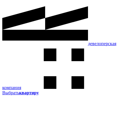
девелоперская
компания
Выбрать
квартиру