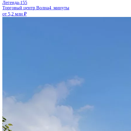
Легенда-155
​Торговый центр Волна
4 минуты
от 5,2 млн ₽