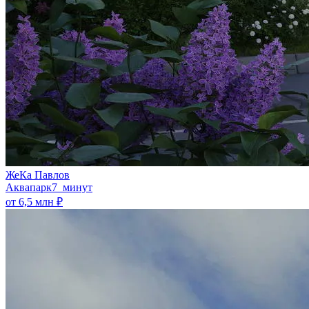
ЖеКа Павлов
Аквапарк
7 минут
от 6,5 млн ₽