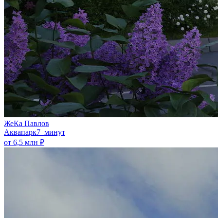
ЖеКа Павлов
Аквапарк
7 минут
от 6,5 млн ₽