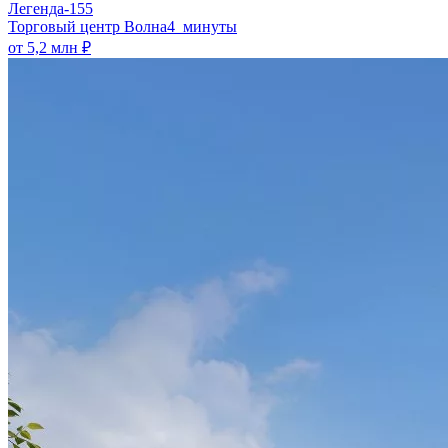
Легенда-155
​Торговый центр Волна
4 минуты
от 5,2 млн ₽