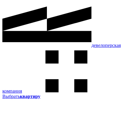
девелоперская
компания
Выбрать
квартиру