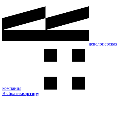
девелоперская
компания
Выбрать
квартиру