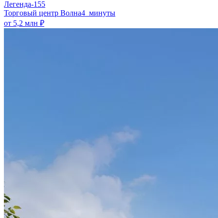
Легенда-155
​Торговый центр Волна
4 минуты
от 5,2 млн ₽