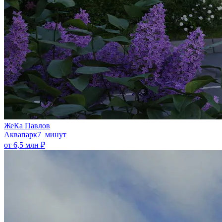
ЖеКа Павлов
Аквапарк
7 минут
от 6,5 млн ₽