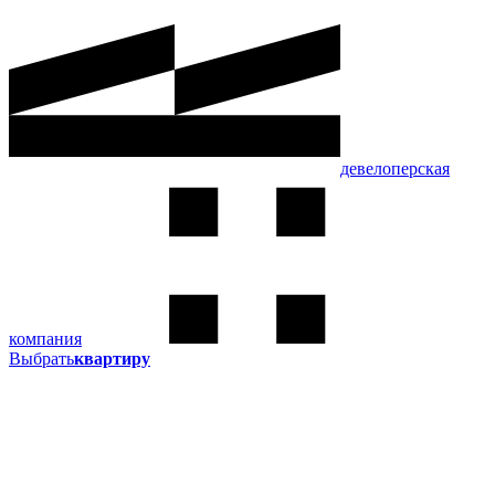
девелоперская
компания
Выбрать
квартиру